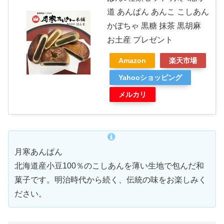
道 あんぱん あんこ こしあん
かぼちゃ 黒糖 抹茶 黒胡麻
お土産 プレゼント
Amazon
楽天市場
Yahooショッピング
メルカリ
月寒あんぱん
北海道産小豆100％のこしあんを薄い生地で包んだ和
菓子です。明治時代から続く、伝統の味をお楽しみく
ださい。