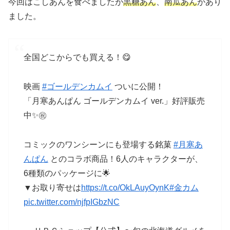
今回はこしあんを食べましたが
黒糖あん
、
南瓜あん
があり
ました。
全国どこからでも買える！😋
映画
#ゴールデンカムイ
ついに公開！
「月寒あんぱん ゴールデンカムイ ver.」好評販売
中✨㊗️
コミックのワンシーンにも登場する銘菓
#月寒あ
んぱん
とのコラボ商品！6人のキャラクターが、
6種類のパッケージに🌟
▼お取り寄せは
https://t.co/OkLAuyOynK
#金カム
pic.twitter.com/njfpIGbzNC