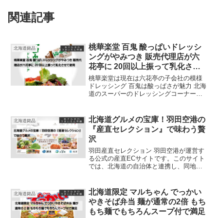
関連記事
桃華楽堂 百鬼 酸っぱいドレッシ
北海道銘品
ングがやみつき 販売代理店が六
花亭に 20回以上振って乳化させ
て使用
桃華楽堂は現在は六花亭の子会社の模様
ドレッシング 百鬼は酸っぱさが魅力 北海
道のスーパーのドレッシングコーナーや
六花亭 カルディでも販売中 20回以上振っ
て使用がお勧め 油分との分離が強い ミニ
ボトルもついに発売
北海道グルメの宝庫！羽田空港の
北海道銘品
『産直セレクション』で味わう贅
沢
羽田産直セレクション 羽田空港が運営す
る公式の産直ECサイトです。このサイト
では、北海道の自治体と連携し、同地域
の豊かなグルメを厳選して全国に提供し
ています。取り扱う商品は、新鮮で高品
質なものばかりで、北海道の自然が育ん
北海道限定 マルちゃん でっかい
北海道銘品
だ農産物や水産物、畜産品、スイーツな
やきそば弁当 麺が通常の2倍 もち
どが揃っています。特に「地域の逸品」
もち麺でもちろんスープ付で満足
として選ばれた食材は、他では味わえな