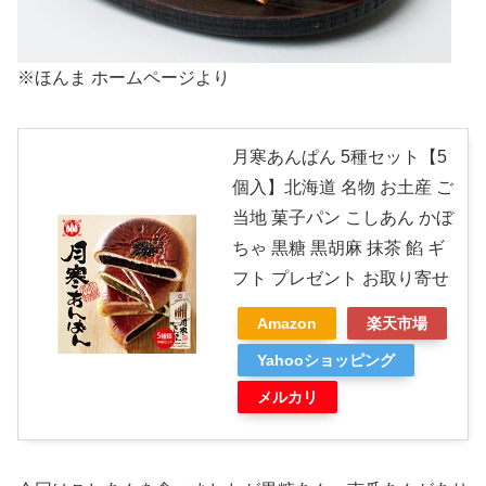
※ほんま ホームページより
月寒あんぱん 5種セット【5
個入】北海道 名物 お土産 ご
当地 菓子パン こしあん かぼ
ちゃ 黒糖 黒胡麻 抹茶 餡 ギ
フト プレゼント お取り寄せ
Amazon
楽天市場
Yahooショッピング
メルカリ