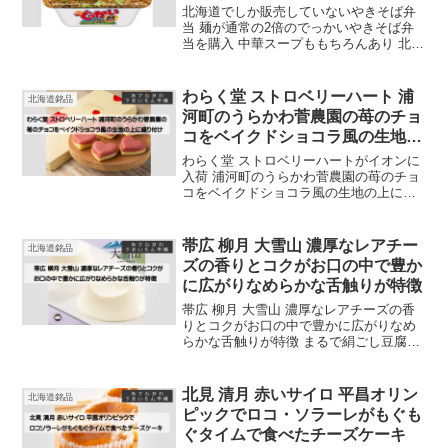
い特別な魅力
北海道でしか販売していないやきそば弁
当 麺が通常の2倍のでっかいやきそば弁
当を購入 中華スープももちろんあり 北海
道あるあるの作り方の失敗例も紹介 ライ
ンナップもえび塩 ねぎ塩 コク甘ソース
たらこ味バター風味 ちょい辛と豊富 最近
わらく堂 ストロベリーハート 浦
北海道銘品
はネットでも購入可能
河町のうらかわ菅農園の苺のチョ
コをベイクドショコラ風の生地の
上に盛り付け
わらく堂 ストロベリーハートがイオンに
入荷 浦河町のうらかわ菅農園の苺のチョ
コをベイクドショコラ風の生地の上に盛
り付けたクッキー ハード型でバレンタイ
ンにぴったり イチゴの花言葉は尊重と愛
情 大切な人に日ごろの感謝、御礼の気持
帯広 柳月 大雪山 濃厚なレアチー
北海道銘品
ちをスイーツ
ズの香りとコクがお口の中で豊か
に広がりなめらかな舌触りが特徴
帯広 柳月 大雪山 濃厚なレアチーズの香
りとコクがお口の中で豊かに広がりなめ
らかな舌触りが特徴 まるで絹ごし豆腐か
プリンを食べている食感 名前のとおり大
雪山の雪を思わせる、レアチーズのなめ
らかムース
北見 清月 赤いサイロ 平昌オリン
北海道銘品
ピックでロコ・ソラーレがもぐも
ぐタイムで食べたチーズケーキ