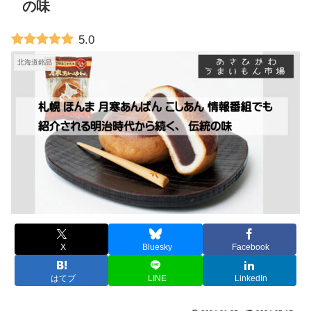
の味
5.0
北海道銘品
X
Bluesky
Facebook
はてブ
LINE
LinkedIn