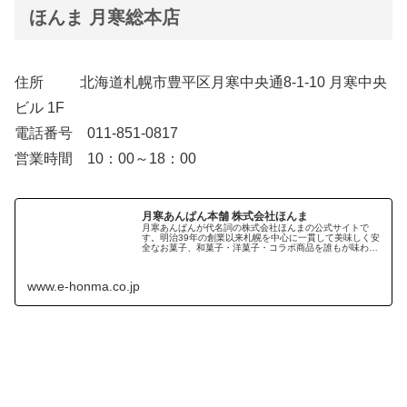
ほんま 月寒総本店
住所 北海道札幌市豊平区月寒中央通8-1-10 月寒中央
ビル 1F
電話番号 011-851-0817
営業時間 10：00～18：00
月寒あんぱん本舗 株式会社ほんま
月寒あんぱんが代名詞の株式会社ほんまの公式サイトで
す。明治39年の創業以来札幌を中心に一貫して美味しく安
全なお菓子、和菓子・洋菓子・コラボ商品を誰もが味わえ
る価格でお菓子を作ってまいりました。次の100年へ向け
て皆様に有用となるべく情報を掲...
www.e-honma.co.jp