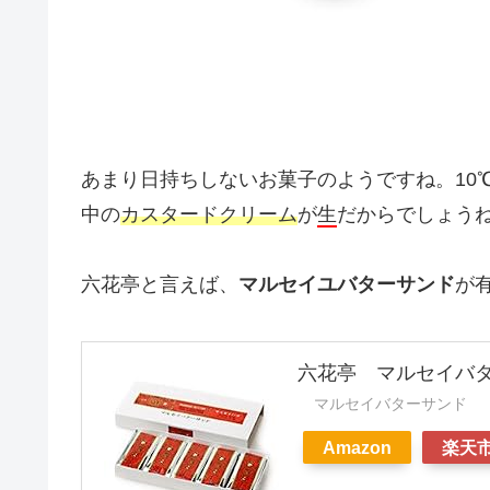
あまり日持ちしないお菓子のようですね。10
中の
カスタードクリーム
が
生
だからでしょう
六花亭と言えば、
マルセイユバターサンド
が
六花亭 マルセイバタ
マルセイバターサンド
Amazon
楽天