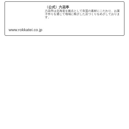
〈公式〉六花亭
六花亭は北海道を拠点として良質の素材にこだわり、お菓
子作りを通じて地域に根ざした店づくりをめざしておりま
す。
www.rokkatei.co.jp