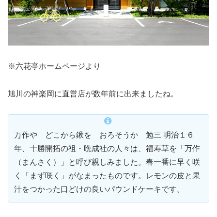
※六花亭ホームページより
旭川の神楽岡に直営店が数年前に出来ましたね。
万作や どこから鍬を おろそうか 勉三 明治１６
年、十勝開拓の祖・晩成社の人々は、福寿草を「万作
（まんさく）」と呼び親しみました。春一番に早く咲
く「まず咲く」がなまったものです。レモンの皮と果
汁をつかった口どけの良いパウンドケーキです。