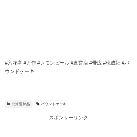
#六花亭 #万作 #レモンピール #直営店 #帯広 #晩成社 #パ
ウンドケーキ
北海道銘品
パウンドケーキ
スポンサーリンク