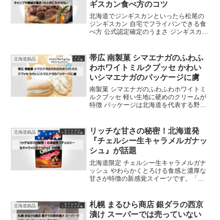
ギスカン食べ方のコツ
北海道でジンギスカンといったら松尾の
ジンギスカン 自宅でフライパンできる食
べ方 公式認定確定のうまさ ジンギスカン
の唐揚げも その中でもやはり最上級は特
上ラム ベルのジンギスカンのタレを添え
て プライパンでの絶品調理法を紹介
帯広 南製菓 シマエナガのふわふ
北海道銘品
わホワイトミルクブッセ かわい
いシマエナガのパッケージに虜
南製菓 シマエナガのふわふわホワイトミ
ルクブッセ 軽い生地に硬めのクリームが
特徴 パッケージは北海道を代表する野鳥
シマエナガ 女性受け間違いなし 公式ホー
ムページもなく販売もレア商品 見つけた
ら即購入を
リッチな甘さの秘密！北海道発
北海道銘品
『チェルシー生キャラメルガナッ
シュ』が話題
北海道限定 チェルシー生キャラメルガナ
ッシュ やわらかくとろける食感と濃厚な
甘さが特徴の新感覚スイーツです。「チ
ェルシー」として親しまれたキャンディ
ーの驚きの美味しさを現代に蘇らせるべ
く、特別な技術を用いて開発されまし
札幌 まるひら商店 銀ダラの西京
北海道銘品
た。商品は「北海道生食感チェルシー」
漬け スーパーでは売っていない
とも称され、キャラメルとチョコレート