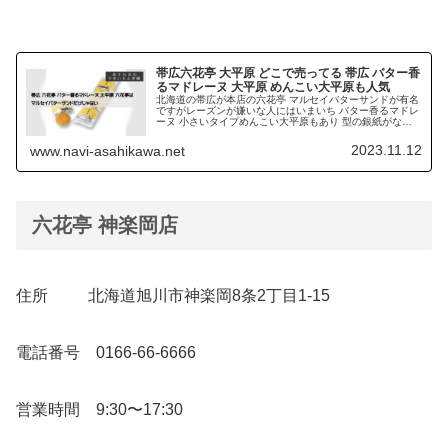
帯広六花亭 大平原 どこで売ってる 帯広 バター香
るマドレーヌ 大平原 めんこい大平原も人気
北海道の帯広が本店の六花亭 マルセイバターサンドが有名
ですがレーズンが嫌いな人にはいまいち バター香るマドレ
ーヌ 小さいタイプめんこい大平原もあり 型の銀紙がなく
自然に優しい 旭川にも直営店が数店あり
2023.11.12
www.navi-asahikawa.net
六花亭 神楽岡店
住所 北海道旭川市神楽岡8条2丁目1-15
電話番号 0166-66-6666
営業時間 9:30〜17:30