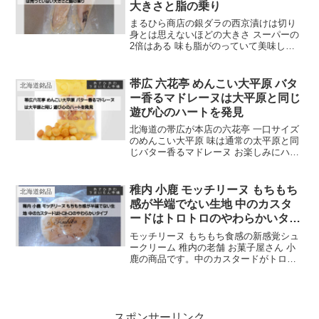
大きさと脂の乗り
を上手に組み合わせたガナッシュ仕上げ
まるひら商店の銀ダラの西京漬けは切り
身とは思えないほどの大きさ スーパーの
2倍はある 味も脂がのっていて美味しい
お店一押しは、トロサバのフィレ スーパ
ーや百貨店での物産展で購入可能
帯広 六花亭 めんこい大平原 バタ
北海道銘品
ー香るマドレーヌは大平原と同じ
遊び心のハートを発見
北海道の帯広が本店の六花亭 一口サイズ
のめんこい大平原 味は通常の太平原と同
じバター香るマドレーヌ お楽しみにハー
トのめんこい太平原が入っている 何個入
っているのかぜひ、数えてみてくださ
い。
稚内 小鹿 モッチリーヌ もちもち
北海道銘品
感が半端でない生地 中のカスタ
ードはトロトロのやわらかいタイ
プ
モッチリーヌ もちもち食感の新感覚シュ
ークリーム 稚内の老舗 お菓子屋さん 小
鹿の商品です。中のカスタードがトロト
ロ系の旭川の梅屋のカスタードと類似 セ
レクトショップ きたキッチンで販売中 コ
ープさっぽろのトドックでも取扱中
スポンサーリンク