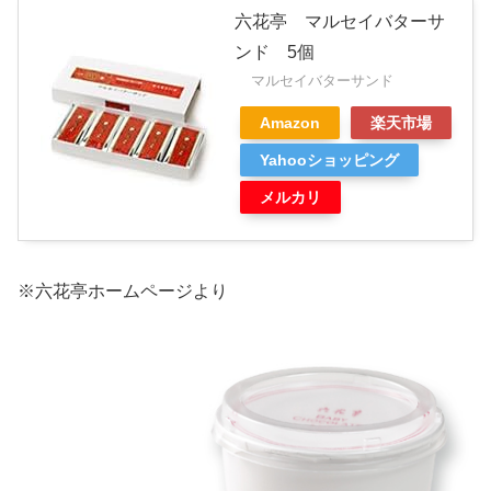
六花亭 マルセイバターサ
ンド 5個
マルセイバターサンド
Amazon
楽天市場
Yahooショッピング
メルカリ
※六花亭ホームページより