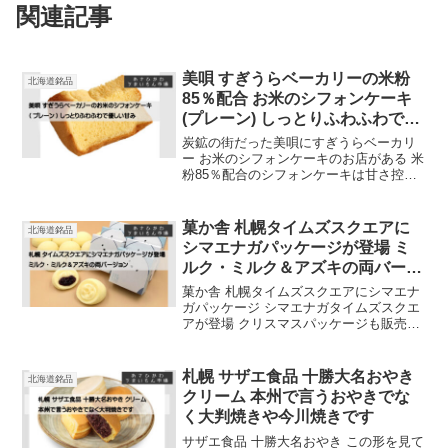
関連記事
美唄 すぎうらベーカリーの米粉
北海道銘品
85％配合 お米のシフォンケーキ
(プレーン) しっとりふわふわで優
しい甘み
炭鉱の街だった美唄にすぎうらベーカリ
ー お米のシフォンケーキのお店がある 米
粉85％配合のシフォンケーキは甘さ控え
でふわふわ、しっとり 札幌のおしゃれ地
域の円山に販売店あり 値段も安い 見けた
ら購入を
菓か舎 札幌タイムズスクエアに
北海道銘品
シマエナガパッケージが登場 ミ
ルク・ミルク＆アズキの両バージ
ョン
菓か舎 札幌タイムズスクエアにシマエナ
ガパッケージ シマエナガタイムズスクエ
アが登場 クリスマスパッケージも販売中
味は札幌タイムズスクエアと同じ ミルク
とミルク＆アズキの２種類 季節で様々な
パッケージで販売中
札幌 サザエ食品 十勝大名おやき
北海道銘品
クリーム 本州で言うおやきでな
く大判焼きや今川焼きです
サザエ食品 十勝大名おやき この形を見て