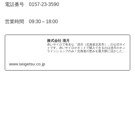
電話番号 0157-23-3590
営業時間 09:30～18:00
株式会社 清月
赤いサイロで有名な「清月（北海道北見市）」の公式サイ
トです。赤いサイロがネットで購入できるのは清月のオン
ラインショップのみ！北海道の恵みを最大限に活かした清
月のお菓子「バウムラスク」、「薄荷羊羹」も一緒にお楽
しみください。
www.seigetsu.co.jp