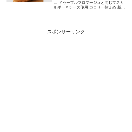
ュ ドゥーブルフロマージュと同じマスカ
ルポーネチーズ使用 カロリー控えめ 新千
歳空港をはじめとするおみやげコーナー
で購入可能 10枚,18枚,24枚があり
スポンサーリンク