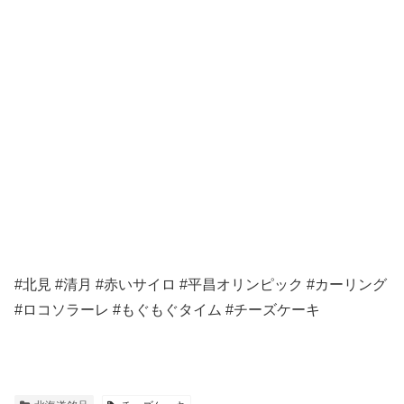
#北見 #清月 #赤いサイロ #平昌オリンピック #カーリング
#ロコソラーレ #もぐもぐタイム #チーズケーキ