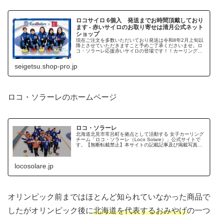
ロコサイロ 6個入 発送までお時間頂戴しており
ます - 赤いサイロのお取り寄せは清月公式ネット
ショップ
現在ご注文を多数いただいており発送は令和8年2月上旬以
降とさせていただきますこと予めご了承くださいませ。ロ
コ・ソラーレ応援赤いサイロの登場です！！カーリングチ
ーム「ロコ・ソラーレ」の写真入り特別パッケージをこ
seigetsu.shop-pro.jp
ロコ・ソラーレのホームページ
ロコ・ソラーレ
北海道北見市常呂町を拠点として活動する 女子カーリング
チーム「ロコ・ソラーレ（Loco Solare）」公式サイトで
す。【無断転載禁止】本サイトの記載記事及び掲載写真の
複製、転載、放送を禁止します。
locosolare.jp
オリンピック前まではほとんど知られていなかった商品で
したがオリンピック後に
北海道を代表するおみやげ
の一つ