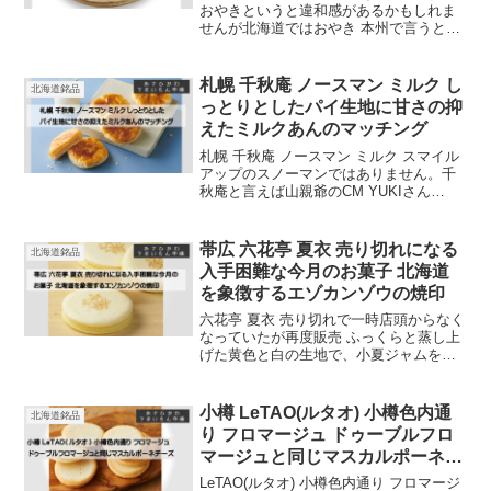
おやきというと違和感があるかもしれま
せんが北海道ではおやき 本州で言うとこ
ろの今川焼きや大判焼き サザエと言え
ば、おにぎりやお弁当も定番の商品
札幌 千秋庵 ノースマン ミルク し
北海道銘品
っとりとしたパイ生地に甘さの抑
えたミルクあんのマッチング
札幌 千秋庵 ノースマン ミルク スマイル
アップのスノーマンではありません。千
秋庵と言えば山親爺のCM YUKIさん
（JUDY AND MARY）で新CM復活 プロ
デューサーに蔦谷好位置さん ミルク しっ
とりとしたパイ生地に甘さの抑えたミル
帯広 六花亭 夏衣 売り切れになる
北海道銘品
クあん つぶあん、カボチャあんもあり
入手困難な今月のお菓子 北海道
を象徴するエゾカンゾウの焼印
六花亭 夏衣 売り切れで一時店頭からなく
なっていたが再度販売 ふっくらと蒸し上
げた黄色と白の生地で、小夏ジャムをサ
ンド 昔懐かしいママレードに近い味 北海
道に咲く山野草・エゾカンゾウの焼印を
押して仕上げています。
小樽 LeTAO(ルタオ) 小樽色内通
北海道銘品
り フロマージュ ドゥーブルフロ
マージュと同じマスカルポーネチ
ーズを使用
LeTAO(ルタオ) 小樽色内通り フロマージ