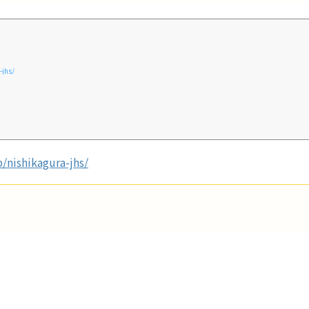
-jhs/
/nishikagura-jhs/