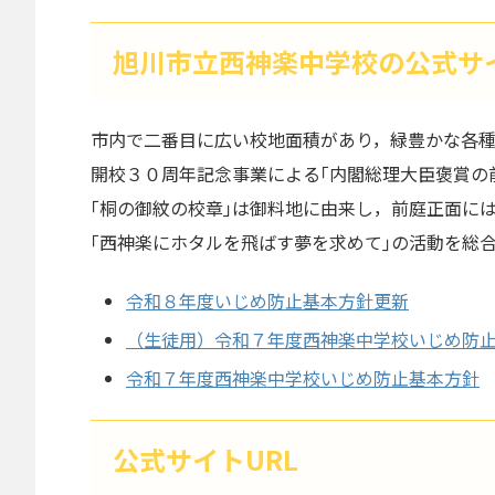
旭川市立西神楽中学校の公式サ
市内で二番目に広い校地面積があり，緑豊かな各
開校３０周年記念事業による｢内閣総理大臣褒賞の
｢桐の御紋の校章｣は御料地に由来し，前庭正面に
｢西神楽にホタルを飛ばす夢を求めて｣の活動を総
令和８年度いじめ防止基本方針更新
（生徒用）令和７年度西神楽中学校いじめ防
令和７年度西神楽中学校いじめ防止基本方針
公式サイトURL