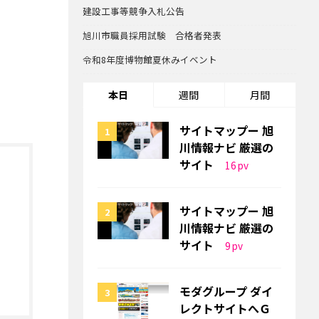
建設工事等競争入札公告
旭川市職員採用試験 合格者発表
令和8年度博物館夏休みイベント
本日
週間
月間
サイトマップー 旭
川情報ナビ 厳選の
サイト
16
pv
サイトマップー 旭
川情報ナビ 厳選の
サイト
9
pv
モダグループ ダイ
レクトサイトへＧ