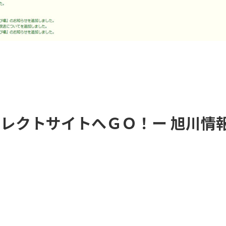
イレクトサイトへＧＯ！ー 旭川情