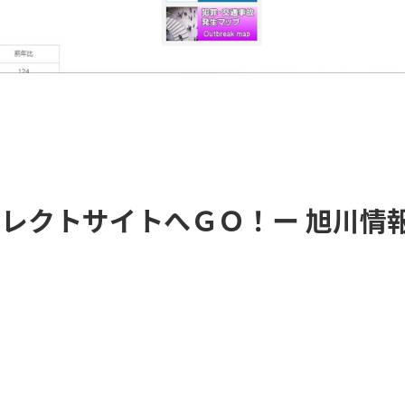
イレクトサイトへＧＯ！ー 旭川情