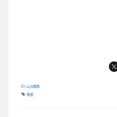
-
公共機関
-
警察