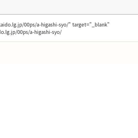
lg.jp/00ps/a-higashi-syo/" target="_blank"
.lg.jp/00ps/a-higashi-syo/