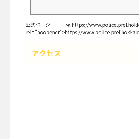
公式ページ <a https://www.police.pref.hokkaido.
rel="noopener">https://www.police.pref.hokkaido
アクセス