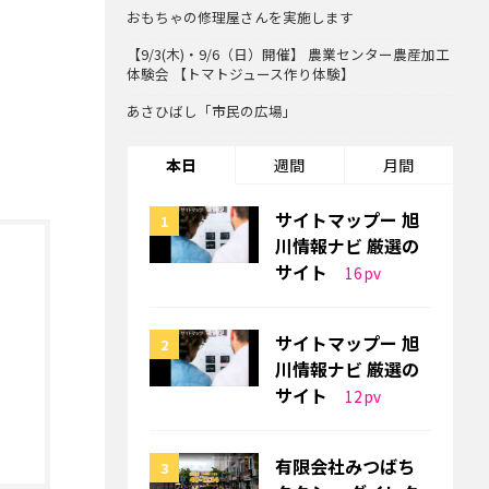
おもちゃの修理屋さんを実施します
【9/3(木)・9/6（日）開催】 農業センター農産加工
体験会 【トマトジュース作り体験】
あさひばし「市民の広場」
本日
週間
月間
サイトマップー 旭
川情報ナビ 厳選の
サイト
16
pv
サイトマップー 旭
川情報ナビ 厳選の
サイト
12
pv
有限会社みつばち