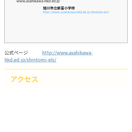
www.asahikawa-hkd.ed.jp
旭川市立新富小学校
http://www.asahikawa-hkd.ed.jp/shintomi-els/
公式ページ
http://www.asahikawa-
hkd.ed.jp/shintomi-els/
アクセス