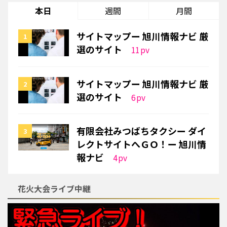
本日
週間
月間
サイトマップー 旭川情報ナビ 厳
選のサイト
11
pv
サイトマップー 旭川情報ナビ 厳
選のサイト
6
pv
有限会社みつばちタクシー ダイ
レクトサイトへＧＯ！ー 旭川情
報ナビ
4
pv
花火大会ライブ中継