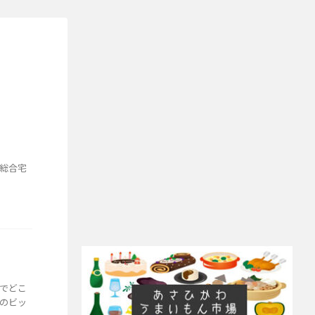
総合宅
でどこ
のビッ