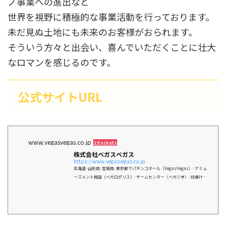
ノ事業への進出など
世界を視野に積極的な事業活動を行っております。
未だ見ぬ土地にも未来のお客様がおられます。
そういう方々と出会い、喜んでいただくことに壮大
なロマンを感じるのです。
公式サイトURL
www.vegasvegas.co.jp
2 Pockets
株式会社ベガスベガス
https://www.vegasvegas.co.jp
北海道･山形県･宮城県･東京都でパチンコホール（VegasVegas）･アミュ
ーズメント施設（ベガロポリス）･ゲームセンター（ベガジオ）･日焼けサ
ロン（ビーチタイム）･フードサービス（カレー・そば・カフェ）を運営
する株式会社ベガスベガスの公式サイトです。