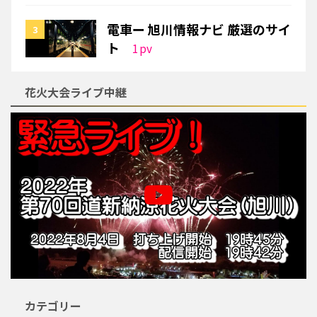
電車ー 旭川情報ナビ 厳選のサイ
ト
1
pv
花火大会ライブ中継
カテゴリー