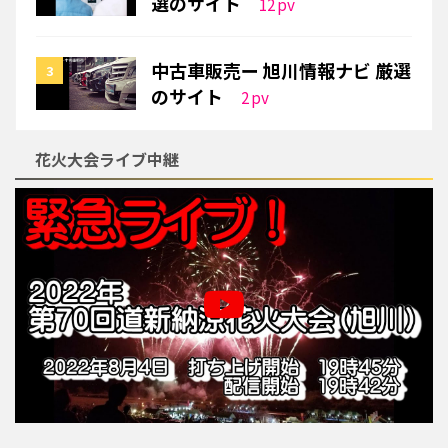
選のサイト
12
pv
中古車販売ー 旭川情報ナビ 厳選
のサイト
2
pv
花火大会ライブ中継