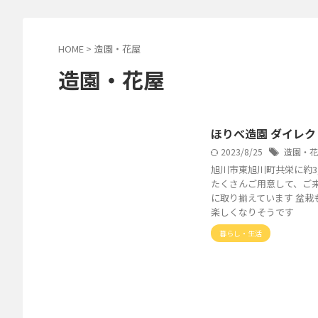
HOME
>
造園・花屋
造園・花屋
ほりべ造園 ダイレク
2023/8/25
造園・花
旭川市東旭川町共栄に約3
たくさんご用意して、ご
に取り揃えています 盆栽
楽しくなりそうです
暮らし・生活