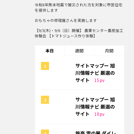
令和8年熊本地震で被災された方を対象に市営住宅
を提供します
おもちゃの修理屋さんを実施します
【9/3(木)・9/6（日）開催】 農業センター農産加工
体験会 【トマトジュース作り体験】
本日
週間
月間
サイトマップー 旭
川情報ナビ 厳選の
サイト
15
pv
サイトマップー 旭
川情報ナビ 厳選の
サイト
10
pv
旅亭 雪の屋 ダイレ