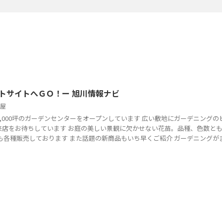
トサイトへＧＯ！ー 旭川情報ナビ
屋
,000坪のガーデンセンターをオープンしています 広い敷地にガーデニングの
来店をお待ちしています お庭の美しい景観に欠かせない花苗。品種、色数と
も各種販売しております また話題の新商品もいち早くご紹介 ガーデニングが