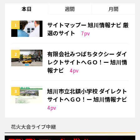
本日
週間
月間
サイトマップー 旭川情報ナビ 厳
選のサイト
7
pv
有限会社みつばちタクシー ダイ
レクトサイトへＧＯ！ー 旭川情
報ナビ
4
pv
旭川市立北鎮小学校 ダイレクト
サイトへＧＯ！ー 旭川情報ナビ
4
pv
花火大会ライブ中継