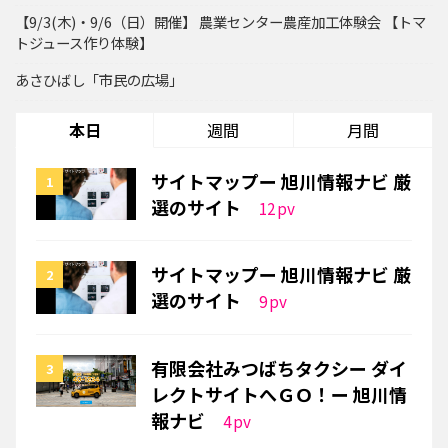
【9/3(木)・9/6（日）開催】 農業センター農産加工体験会 【トマ
トジュース作り体験】
あさひばし「市民の広場」
本日
週間
月間
サイトマップー 旭川情報ナビ 厳
選のサイト
12
pv
サイトマップー 旭川情報ナビ 厳
選のサイト
9
pv
有限会社みつばちタクシー ダイ
レクトサイトへＧＯ！ー 旭川情
報ナビ
4
pv