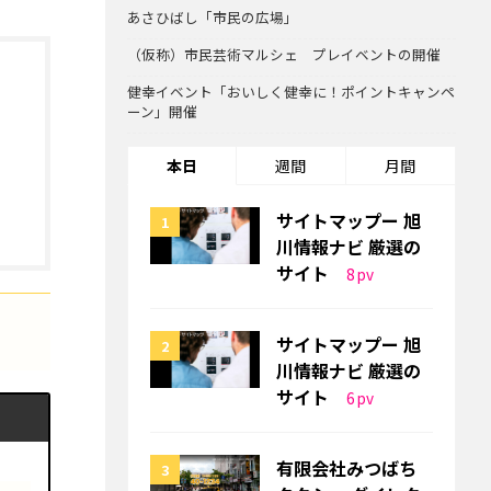
あさひばし「市民の広場」
（仮称）市民芸術マルシェ プレイベントの開催
健幸イベント「おいしく健幸に！ポイントキャンペ
ーン」開催
本日
週間
月間
サイトマップー 旭
川情報ナビ 厳選の
サイト
8
pv
サイトマップー 旭
川情報ナビ 厳選の
サイト
6
pv
有限会社みつばち