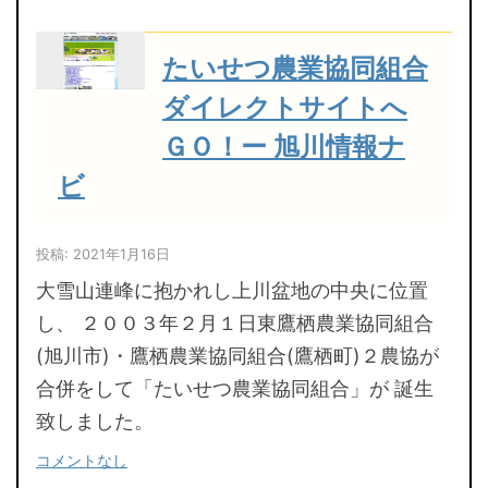
たいせつ農業協同組合
ダイレクトサイトへ
ＧＯ！ー 旭川情報ナ
ビ
投稿: 2021年1月16日
大雪山連峰に抱かれし上川盆地の中央に位置
し、 ２００３年２月１日東鷹栖農業協同組合
(旭川市)・鷹栖農業協同組合(鷹栖町)２農協が
合併をして「たいせつ農業協同組合」が 誕生
致しました。
コメントなし