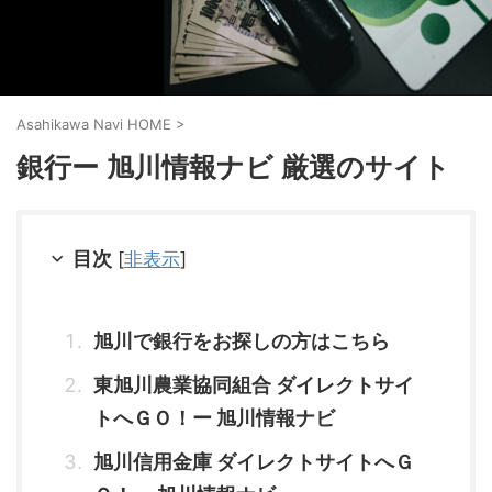
Asahikawa Navi HOME
>
銀行ー 旭川情報ナビ 厳選のサイト
目次
[
非表示
]
旭川で銀行をお探しの方はこちら
東旭川農業協同組合 ダイレクトサイ
トへＧＯ！ー 旭川情報ナビ
旭川信用金庫 ダイレクトサイトへＧ